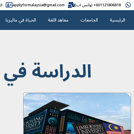
601121806818+ (واتس اب)
applyformalaysia@gmail.com
ال
الرئيسية
الجامعات
معاهد اللغة
الحياة في ماليزيا
الدراسة في جامعة 