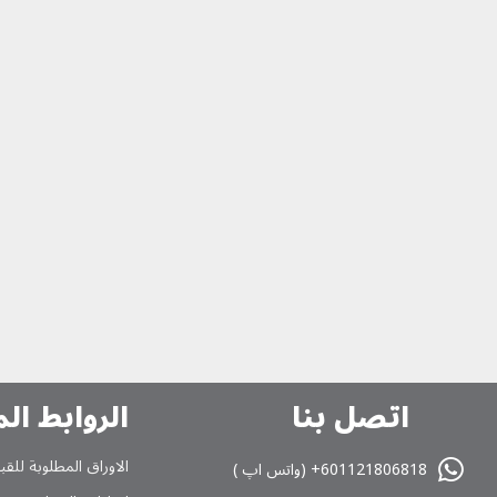
اتصل بنا
الروابط ال
الاوراق المطلوبة للقب
601121806818+ (واتس اپ )