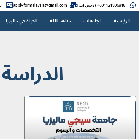
601121806818+ (واتس اب)
applyformalaysia@gmail.com
ال
الرئيسية
الجامعات
معاهد اللغة
الحياة في ماليزيا
الدراسة