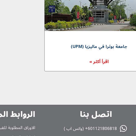
جامعة بوترا في ماليزيا (UPM)
اقرأ أكثر »
اتصل بنا
الروابط ال
الاوراق المطلوبة للقب
601121806818+ (واتس اپ )