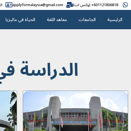
601121806818+ (واتس اب)
applyformalaysia@gmail.com
ال
الرئيسية
الجامعات
معاهد اللغة
الحياة في ماليزيا
الدراسة في 