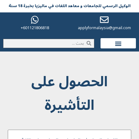
الوکیل الرسمي للجامعات و معاهد اللغات في مالیزیا بخبرة 18 سنة
601121806818+
applyformalaysia@gmail.com
الحياة في ماليزيا
الحصول على
التأشيرة