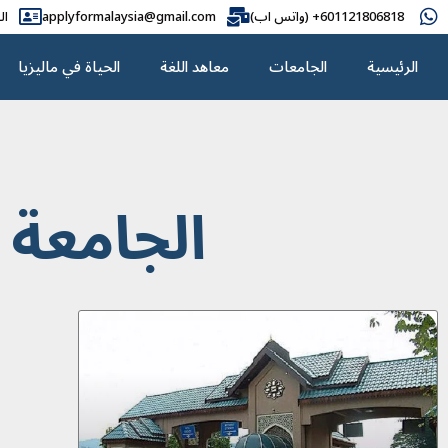
601121806818+ (واتس اب)
applyformalaysia@gmail.com
ال
الرئيسية
الجامعات
معاهد اللغة
الحياة في ماليزيا
الجامعة ا