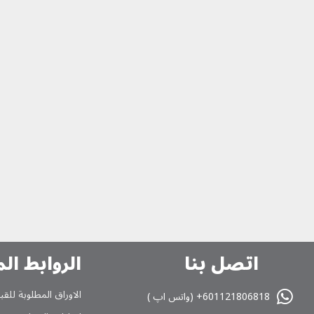
اتصل بنا
الروابط ال
الاوراق المطلوبة للقب
601121806818+ (واتس اپ )