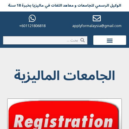
الوکیل الرسمي للجامعات و معاهد اللغات في مالیزیا بخبرة 18 سنة
601121806818+
applyformalaysia@gmail.com
الحياة في ماليزيا
الجامعات الماليزية