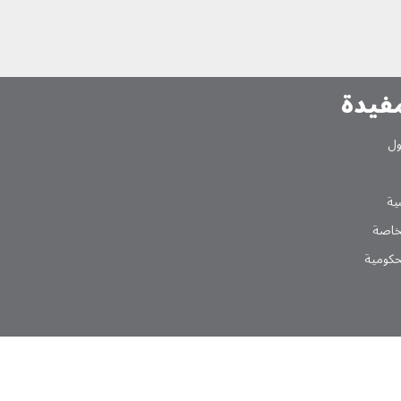
مفیدة
ول
یة
لخاصة
لحکومیة