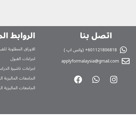
اتصل بنا
الروابط ال
الاوراق المطلوبة للقب
601121806818+ (واتس اپ )
اجراءات القبول
applyformalaysia@gmail.com
اجراءات تاشیرة الدراس
الجامعات المالیزیة ا
الجامعات المالیزیة ا