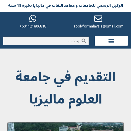
الوکیل الرسمي للجامعات و معاهد اللغات في مالیزیا بخبرة 18 سنة
601121806818+
applyformalaysia@gmail.com
الحياة في ماليزيا
التقديم في جامعة
العلوم ماليزيا