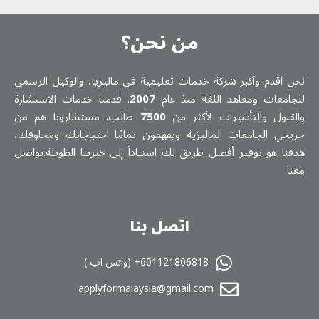
من نحن؟
نحن أقدم وأكبر شركة خدمات تعلیمیة في ماليزيا، والوكيل الرسمي
للجامعات ومعاهد اللغة منذ عام
2007
. قدمنا خدمات الاستشارة
والقبول والتأشيرات لأكثر من
7500
طالب. مستشارونا هم من
خريجي الجامعات الماليزية ويفهمون تمامًا احتياجاتك ومخاوفك،
هدفنا هو توفير أفضل طريق لك استناداً إلى خبرتنا الطويلة.تواصل
معنا
اتصل بنا
601121806818+ (واتس اپ )
applyformalaysia@gmail.com