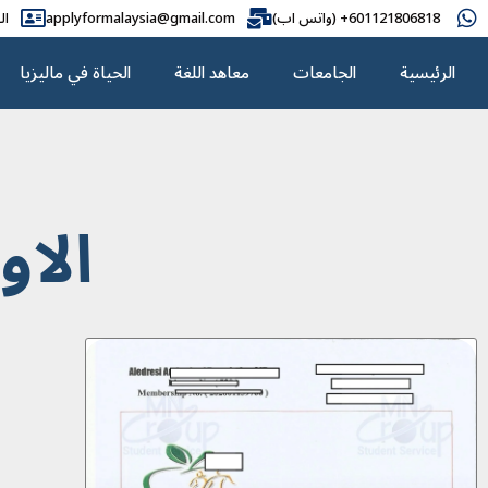
601121806818+ (واتس اب)
applyformalaysia@gmail.com
ال
الرئيسية
الجامعات
معاهد اللغة
الحياة في ماليزيا
الاو