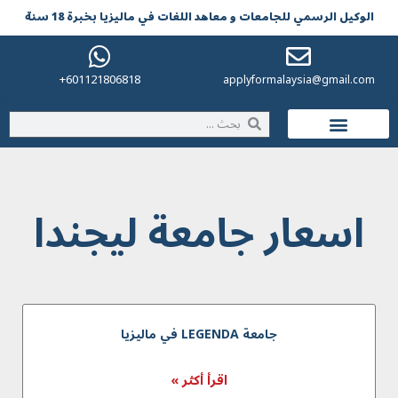
الوکیل الرسمي للجامعات و معاهد اللغات في مالیزیا بخبرة 18 سنة
601121806818+
applyformalaysia@gmail.com
الحياة في ماليزيا
اسعار جامعة ليجندا
جامعة LEGENDA في ماليزيا
اقرأ أكثر »