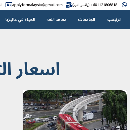
601121806818+ (واتس اب)
applyformalaysia@gmail.com
ال
الرئيسية
الجامعات
معاهد اللغة
الحياة في ماليزيا
اسعار ال