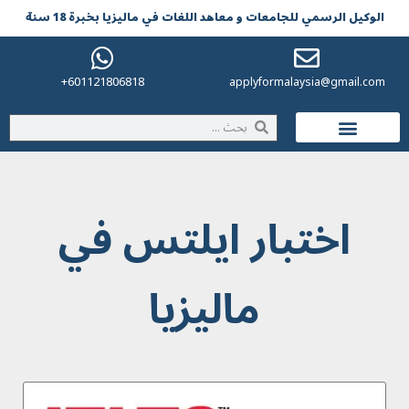
الوکیل الرسمي للجامعات و معاهد اللغات في مالیزیا بخبرة 18 سنة
601121806818+
applyformalaysia@gmail.com
الحياة في ماليزيا
اختبار ايلتس في
ماليزيا