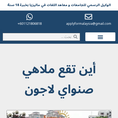
الوکیل الرسمي للجامعات و معاهد اللغات في مالیزیا بخبرة 18 سنة
601121806818+
applyformalaysia@gmail.com
الحياة في ماليزيا
أين تقع ملاهي
صنواي لاجون