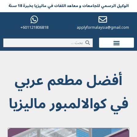
الوکیل الرسمي للجامعات و معاهد اللغات في مالیزیا بخبرة 18 سنة
601121806818+
applyformalaysia@gmail.com
الحياة في ماليزيا
أفضل مطعم عربي
في كوالالمبور ماليزيا