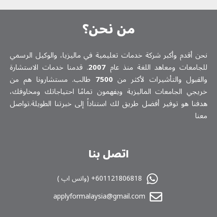
من نحن؟
نحن أقدم وأكبر شركة خدمات تعلیمیة في ماليزيا، والوكيل الرسمي
للجامعات ومعاهد اللغة منذ عام
2007
. قدمنا خدمات الاستشارة
والقبول والتأشيرات لأكثر من
7500
طالب. مستشارونا هم من
خريجي الجامعات الماليزية ويفهمون تمامًا احتياجاتك ومخاوفك،
هدفنا هو توفير أفضل طريق لك استناداً إلى خبرتنا الطويلة.تواصل
معنا
اتصل بنا
601121806818+ (واتس اپ )
applyformalaysia@gmail.com