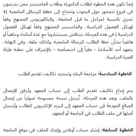
إنما تكون هذه الخطوة لطلاب الدكتوراه وطلاب الماجستير ممن يدرسون
في فروع تتمحور حول البحوث وتحتاج إلى خطط للرسائل الجامعية (لا
تجري بالنسبة لمراحل ما قبل الجامعة، والبكالوريوس الممنهج وفقاً
لهيكل الفصول الدراسية، والماجستير الممنهج وفقاً لهيكل الفصول
الدراسية.) في هذه المرحلة، يتناقش مستشارونا مع عدة أساتذة وجاهياً أو
هاتفياً بشأن خطة الطالب للرسالة الجامعية وكذلك ملفه، وفي النهاية،
يتعهد أحد الأساتذة – نظراً إلى اختصاصه – بالإشراف على خطته طيلة
الفترة الدراسية.
الخطوة السادسة:
مراجعة البنك وتسديد تكاليف تقديم الطلب
يتم إيداع تكاليف تقديم الطلب إلى حساب المعهد ويُرفق الإيصال
بالملف. وبعد هذه المرحلة، تُرسل نسخة ممسوحة ضوئياً من إيصال
المبالغ المودعة في حساب المعهد إلى البريد الإلكتروني للطالب ويُسجل
أصلها في ملف الطالب في الجامعة أو المعهد.
الخطوة السابعة:
إنشاء حساب أونلاين وإعداد الملف في موقع الجامعة