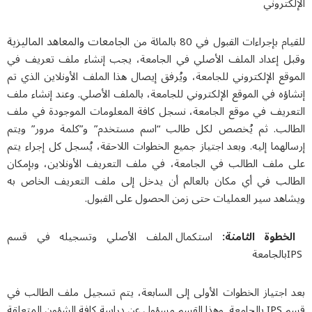
الإلكتروني
لجامعات والمعاهد الماليزية
للقيام بإجراءات القبول في 80 بالمائة من ا
وقبل إعداد الملف الأصلي في الجامعة، يجب إنشاء ملف تعريف في
الموقع الإلكتروني للجامعة، ويُرفق إيصال هذا الملف الأونلاين الذي تم
إنشاؤه في الموقع الإلكتروني للجامعة، بالملف الأصلي. وعند إنشاء ملف
التعريف في موقع الجامعة، نسجل كافة المعلومات الموجودة في ملف
الطالب. ثم يُخصص لكل طالب “اسم مستخدم” و”كلمة مرور” ويتم
إرسالهما إليه. وبعد اجتياز جميع الخطوات اللاحقة، يُسجل كل إجراء يتم
على ملف الطالب في الجامعة، في ملف التعريف الأونلاين، وبإمكان
الطالب في أي مكان بالعالم أن يدخل إلى ملف التعريف الخاص به
ويشاهد سير العمليات حتى زمن الحصول على القبول.
الخطوة الثامنة:
استكمال الملف الأصلي وتسجيله في قسم
IPSبالجامعة
بعد اجتياز الخطوات الأولى إلى السابعة، يتم تسجيل ملف الطالب في
قسم IPS بالجامعة. وهذا القسم مسؤول عن دراسة كافة الشؤون المتعلقة