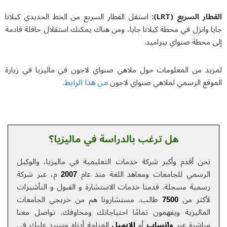
ار السريع (LRT):
استقل القطار السريع من الخط الحديدي كيلانا
 وانزل في محطة كيلانا جايا، ومن هناك يمكنك استقلال حافلة قادمة
محطة صنواي بيراميد.
يد من المعلومات حول ملاهي صنواي لاجون في مالیزیا
في
زيارة
من هذا الرابط
وقع الرسمي لملاهي صنواي لاجون
.
هل ترغب بالدراسة في ماليزيا؟
نحن أقدم وأكبر شركة خدمات التعلیمیة في ماليزيا، والوكيل
الرسمي للجامعات ومعاهد اللغة منذ عام
2007
م، عبر شركة
رسمية مسجلة. قدمنا خدمات الاستشارة و القبول و التأشيرات
لأكثر من
7500
طالب. مستشارونا هم من خريجي الجامعات
الماليزية ويفهمون تمامًا احتياجاتك ومخاوفك.
تواصل معنا
مباشرة عبر
واتساب
أو
الایمیل
المتاحة أدناه وسنرد عليك في