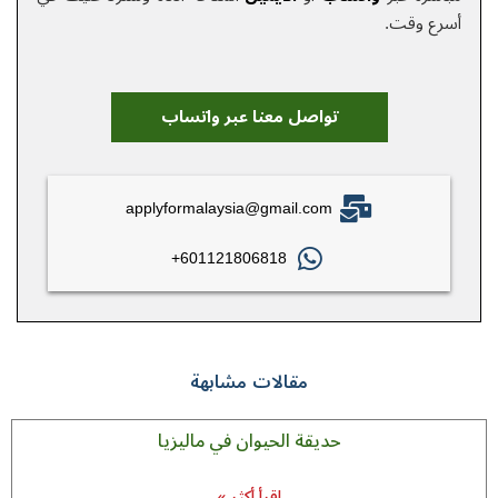
أسرع وقت.
تواصل معنا عبر واتساب
applyformalaysia@gmail.com
601121806818+
مقالات مشابهة
حديقة الحيوان في ماليزيا
اقرأ أكثر »