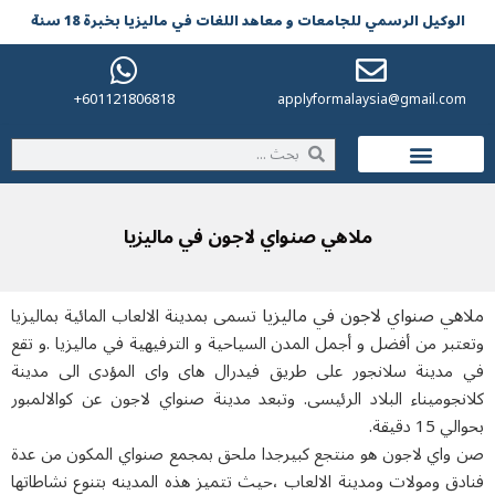
لوکیل الرسمي للجامعات و معاهد اللغات في مالیزیا بخبرة 18 سنة
601121806818+
applyformalaysia@gmail.co
الحياة في ماليزيا
ملاهي صنواي لاجون في مالیزیا
هي صنواي لاجون في مالیزیا
تسمى بمدينة الالعاب المائية بماليزيا
بر من أفضل و أجمل المدن السياحية و الترفيهية في ماليزيا .و تقع
مدينة سلانجور على طريق فيدرال هاى واى المؤدى الى مدينة
جوميناء البلاد الرئيسى. وتبعد مدينة صنواي لاجون عن كوالالمبور
1 دقيقة.
واي لاجون هو منتجع كبيرجدا ملحق بمجمع صنواي المكون من عدة
ق ومولات ومدينة الالعاب ،حيث تتميز هذه المدينه بتنوع نشاطاتها