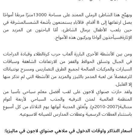
ويهيِّج هذا الشاطئ الرملي الممتد على مساحة 13000مترًا مربعًا أمواجًا
يصل ارتفاعها إلى 8 أقدام. فالآباء يستمتعون بأشعة الشمسالمشرقة في
 يلعب الأطفال برمال الشاطئ، أمّا الباحثون عن المزيد من
ارةفسيأخذون ألواحًا ويركبون هذه الأمواج.
بين الأنشطة الأخرى البارزة ألعاب حرب كرةالطلاء وقيادة الدراجات
الجبال وتسلق الحوائط والقفز من الارتفاعات الشاهقة وسباقات
يارات والمركبات الصالحة لجميع الطرق التضاريس ومسرح بونتياناك
بفضلاً عن لعبة المدمر بالليزر والمزيد من الأنشطة التي لم نذكر منها
القليل.
صنواي لاجون
د حازت
على لقب أفضل معلم سياحي بآسيا من
نظمة العالمية لمدن الترفيه والجذب السياحي لأربعة أعوام
متتالية(2007-2010م). وتُغلق المدينة أبوابها يوم الثلاثاء من كل أسبوع
ثناء العطلات الرسمية وعطلات المدارس للصيانه الاسبوعيه.
ار التذاكر واوقات الدخول في ملاهي صنواي لاجون في مالیزیا: