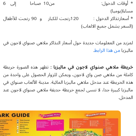
* أوقات الدخول: من10 صباحا إلى 6
اءا(يوميا)
* أسعارتذاكر الدخول : 120رنجت للكبار و 90 رنجت للأطفال
سعر يشمل جميع الالعاب)
يد من المعلومات جدیدة حول أسعار التذاكر ملاهي صنواي لاجون في
من هذا الرابط
زیا
.
طة ملاهي صنواي لاجون في مالیزیا :
تظهر هذه الصورة خريطة
لة من ملاهي صن واي لاجون، ويمكن للزوار الحصول على واحدة من
الخريطة عند مدخل ملاهي ماليزيا المائية. مدينة الألعاب صنواي في
زيا كبيرة جدا، لا ننسى لجمع خريطة حديقة ملاهي صنواي لاجون عند
دخل.