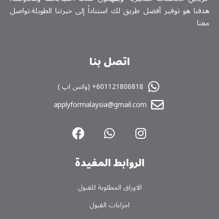
فنا هو توفير أفضل طريق لك استناداً إلى خبرتنا الطويلة.تواصل
نا
اتصل بنا
601121806818+ (واتس اپ )
applyformalaysia@gmail.com
الروابط المفیدة
الاوراق المطلوبة للقبول
اجراءات القبول