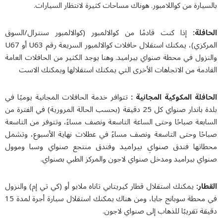
يارة من كواللامبور. هوناك مساحات كثيرة لانتظار السيارات.
افلة:
إذا كنت قادمًا من كوالالمبور (كوالالمبور سنترال/السوق
المركزي)، يمكنك استقلال حافلات كوالالمبور السريعة رقم U63 أو U67
زول في محطة صنواي بيراميد. وهنا يوجد الكثير من الحافلات العامة
دمة من الاتجاهات الأخرى التي يمكنك استقلالها ويمكنك الاست
افلة المكوكية المجانية :
تتوافر خدمة الحافلات المجانية يوميًا في
بلدة باندار صنواي كل 25 دقيقة (بحسب الحالة المرورية) في الفترة من
ابعة صباحًا وحتى الساعة التاسعة ونصف مساءً، وتتوفر من التاسعة
حًا وحتى التاسعة ونصف مساءً في عطلات نهاية الأسبوع، وتشمل
صنواي بيراميد
اتها فندق
وفندق منتجع صنواي وسبا وموول
اي بيراميد ومدخل صنواي لاجون والمركز الطبي بصنواي.
طار:
يمكنك استقلال قطار كيريتابي تاناه ملايو أو (كي تي إم) والنزول
في محطة سوبانج جايا، ومن هناك يمكنك استقلال سيارة أجرة لمدة 15
ة تقريبًا للذهاب إلى صنواي لاجون.