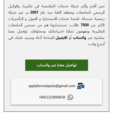
نحن أقدم وأكبر شركة خدمات التعلیمیة في ماليزيا، والوكيل
الرسمي للجامعات ومعاهد اللغة منذ عام
2007
م، عبر شركة
رسمية مسجلة. قدمنا خدمات الاستشارة و القبول و التأشيرات
لأكثر من
7500
طالب. مستشارونا هم من خريجي الجامعات
الماليزية ويفهمون تمامًا احتياجاتك ومخاوفك.
تواصل معنا
مباشرة عبر
واتساب
أو
الایمیل
المتاحة أدناه وسنرد عليك في
أسرع وقت.
تواصل معنا عبر واتساب
applyformalaysia@gmail.com
601121806818+