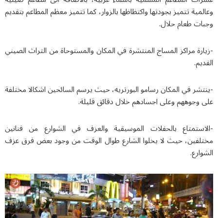
مية تتميز بجودتها واكتظاظها بالزوار، كما تتميز معظم المطاعم بتقديم
ات طعام حلال.
رة مراكز المساج المنتشرة في المكان والمستوحاة من التراث الصيني
يم.
شر في المكان رسامو البورتريه، حيث يرسم السائحين اشكالا مختلفة
 وجوههم وعلى اجسادهم خلال دقائق قليلة.
استمتاع بالحفلات الموسيقية والعزف في الشوارع من فنانين
لفين، حيث لا يخلوا الشارع طوال الوقت من وجود بعض فرق عزف
ارع.