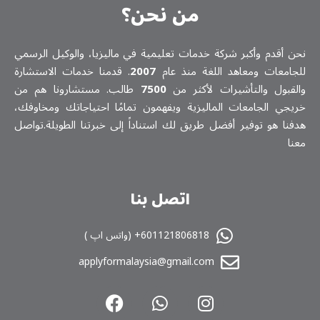
من نحن؟
ن أقدم وأكبر شركة خدمات تعلیمیة في ماليزيا، والوكيل الرسمي
جامعات ومعاهد اللغة منذ عام
2007
. قدمنا خدمات الاستشارة
لقبول والتأشيرات لأكثر من
7500
طالب. مستشارونا هم من
يجي الجامعات الماليزية ويفهمون تمامًا احتياجاتك ومخاوفك،
فنا هو توفير أفضل طريق لك استناداً إلى خبرتنا الطويلة.تواصل
نا
اتصل بنا
601121806818+ (واتس اپ )
applyformalaysia@gmail.com