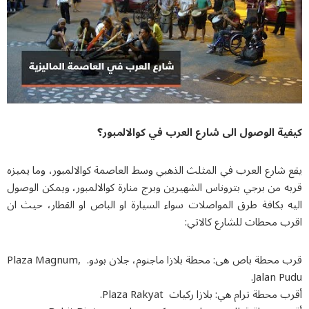
ية الوصول الى شارع العرب في كوالالمبور؟
شارع العرب في المثلث الذهبي وسط العاصمة كوالالمبور، وما يميزه
 من برجي بتروناس الشهيرين وبرج منارة كوالالمبور، ويمكن الوصول
ه بكافة طرق المواصلات سواء السيارة او الباص او القطار، حيث ان
ب محطات للشارع كالاتي:
قرب محطة باص هى: محطة بلازا ماجنوم، جلان بودو. Plaza Magnum,
Jalan P
محطة ترام هي: بلازا ركيات Plaza Rakyat.