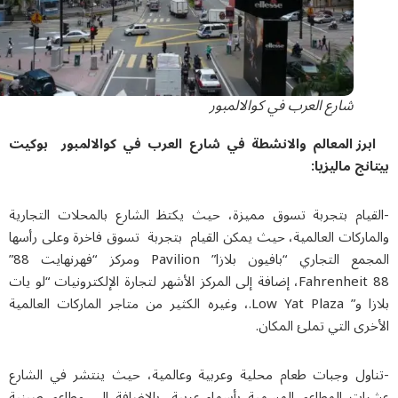
شارع العرب في كوالالمبور
برز المعالم والانشطة في شارع العرب في كوالالمبور بوكيت
نج ماليزيا:
قيام بتجربة تسوق مميزة، حيث يكتظ الشارع بالمحلات التجارية
ماركات العالمية، حيث يمكن القيام بتجربة تسوق فاخرة وعلى رأسها
المجمع التجاري “بافيون بلازا” Pavilion ومركز “فهرنهايت 88”
Fahrenheit 88، إضافة إلى المركز الأشهر لتجارة الإلكترونيات “لو يات
بلازا و” Low Yat Plaza.، وغيره الكثير من متاجر الماركات العالمية
رى التي تملئ المكان.
اول وجبات طعام محلية وعربية وعالمية، حيث ينتشر في الشارع
ات المطاعم المسمية بأسماء عربية، بالاضافة الى مطاعم صينية