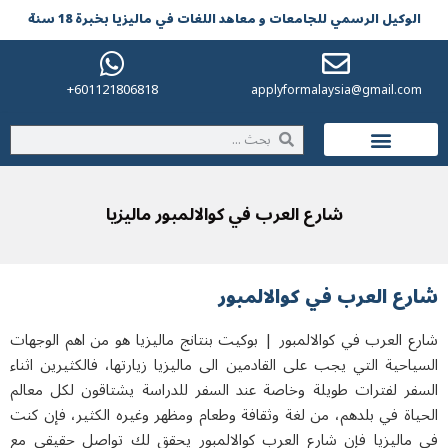
لوکیل الرسمي للجامعات و معاهد اللغات في مالیزیا بخبرة 18 سنة
601121806818+
applyformalaysia@gmail.co
الحياة في ماليزيا
شارع العرب في كوالالمبور ماليزيا
ع العرب في كوالالمبور
 العرب في كوالالمبور | بوكيت بنتانج ماليزيا هو من اهم الوجهات
احية التي يجب على القادمين الى ماليزيا زيارتها، فالكثيرين اثناء
فر لفترات طويلة وخاصة عند السفر للدراسة يشتاقون لكل معالم
ياة في بلدهم، من لغة وثقافة وطعام ومظهر وغيره الكثير، فإن كنت
ماليزيا فإن شارع العرب كوالالمبور يحقق لك تواصل حقيقي مع