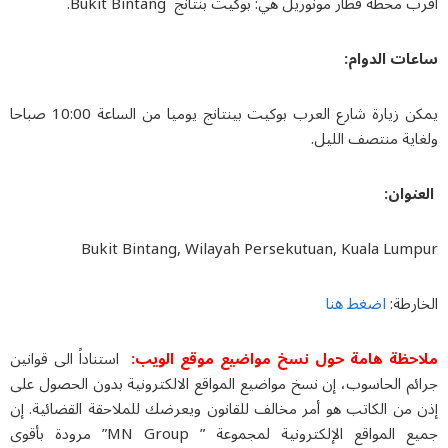
 محطة قطار مونوريل هي: بوكيت بنتانج Bukit Bintang.
ات الدوام
:
يمكن زيارة شارع العرب بوكيت بينتانج يوميا من الساعة 10:00 صباحا
اية منتصف الليل.
نوان
:
Bukit Bintang, Wilayah Persekutuan, Kuala Lum
اضغط هنا
رطة:
حظة هامة حول نسخ مواضيع موقع الويب
:
استناداً الى قوانين
ئم الحاسوب، إن نسخ مواضيع المواقع الالكترونية بدون الحصول على
 من الكاتب هو أمر مخالف للقانون ويعرضك للملاحقة القضائية. إن
جميع المواقع الإلكترونية لمجموعة ” MN Group” مرودة بأقوى