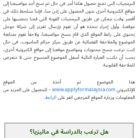
مجيات التي تمنع حصول هكذا أمر. في حال تم نسخ أحد مواضيعنا إلى
قع الكترونية أخرى بدون الحصول على إذن منا، فإننا سنلحظ ذلك في
ر وقت ممكن عن طريق البرمجيات القوية التي قمنا بتنصيبها على
عنا، وأول إجراء نتخذه هو أن نقوم بإرسال تقرير إلى شركة جوجل
ي على رابط الموقع الذي قام بنسخ مواضيعنا، ولاحقاً نقوم بمتابعة
وضوع والملاحقة القضائية عن طريق مركز جرائم الحاسوب، في حال
 ترغب بنسخ محتويات ومواضيع موقعنا إلى مواقع الكترونية أخرى،
 أن تكتب العبارة التالية أسفل الموضوع المنسوخ حتى لا تتعرض
احقة القانونية.
ا الموضوع تم أخذه من الموقع
www.applyformalaysia.com
كتروني
– للحصول على المزيد من
الرابط
لومات وزيارة الموقع المرجعي انقر على
.
هل ترغب بالدراسة في ماليزيا؟