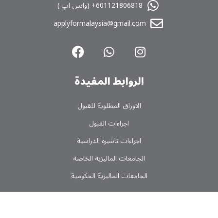
601121806818+ (واتس اپ )
applyformalaysia@gmail.com
الروابط المفیدة
الاوراق المطلوبة للقبول
اجراءات القبول
اجراءات تاشیرة الدراسیة
الجامعات المالیزیة الخاصة
الجامعات المالیزیة الحکومیة