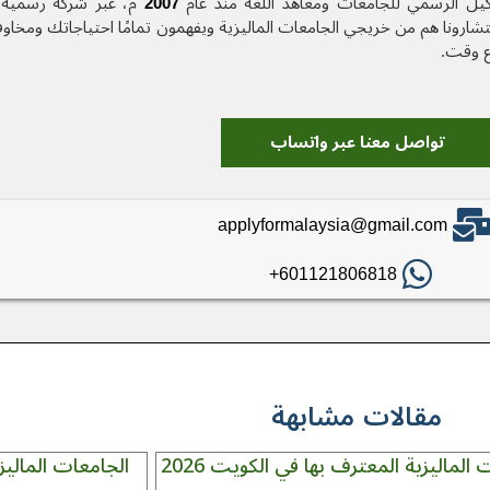
كيل الرسمي للجامعات ومعاهد اللغة منذ عام
2007
م، عبر شركة رسمية 
رونا هم من خريجي الجامعات الماليزية ويفهمون تمامًا احتياجاتك ومخاو
ع وقت.
تواصل معنا عبر واتساب
applyformalaysia@gmail.com
601121806818+
مقالات مشابهة
الماليزية المعترف بها في الكويت 2026
الجامعات الماليزية